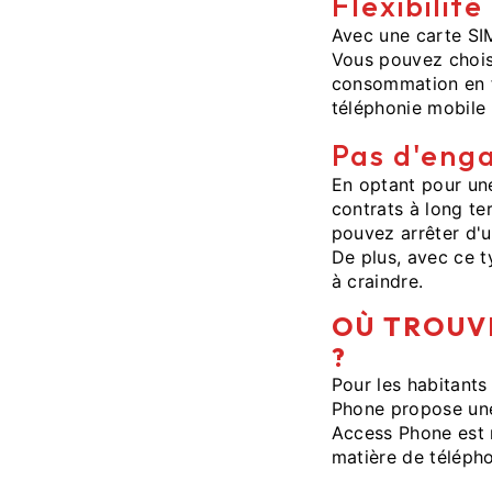
Flexibilit
Avec une carte SI
Vous pouvez chois
consommation en f
téléphonie mobile 
Pas d'enga
En optant pour une
contrats à long te
pouvez arrêter d'u
De plus, avec ce t
à craindre.
OÙ TROUVE
?
Pour les habitants
Phone propose une
Access Phone est r
matière de téléph