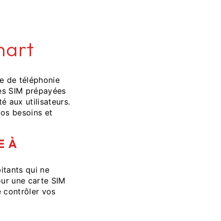
mart
e de téléphonie
tes SIM prépayées
é aux utilisateurs.
vos besoins et
E À
itants qui ne
our une carte SIM
 contrôler vos