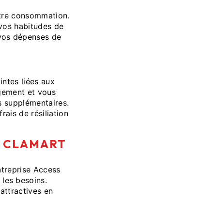
otre consommation.
 vos habitudes de
 vos dépenses de
intes liées aux
agement et vous
s supplémentaires.
rais de résiliation
À CLAMART
ntreprise Access
les besoins.
attractives en