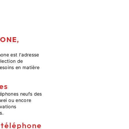
HONE,
one est l'adresse
lection de
esoins en matière
es
léphones neufs des
wei ou encore
ovations
s.
e téléphone